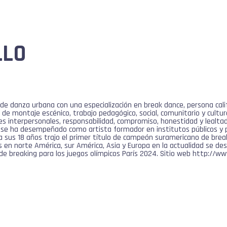
LLO
l de danza urbana con una especialización en break dance, persona cal
 de montaje escénico, trabajo pedagógico, social, comunitario y cultu
es interpersonales, responsabilidad, compromiso, honestidad y lealtad 
 se ha desempeñado como artista formador en institutos públicos y pr
a sus 18 años trajo el primer título de campeón suramericano de brea
s en norte América, sur América, Asia y Europa en la actualidad se d
de breaking para los juegos olímpicos París 2024. Sitio web http://w