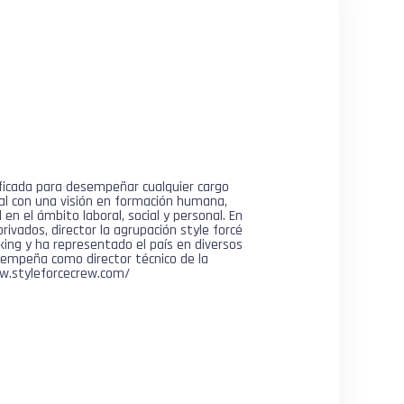
ificada para desempeñar cualquier cargo
ral con una visión en formación humana,
en el ámbito laboral, social y personal. En
ivados, director la agrupación style forcé
king y ha representado el país en diversos
esempeña como director técnico de la
ww.styleforcecrew.com/