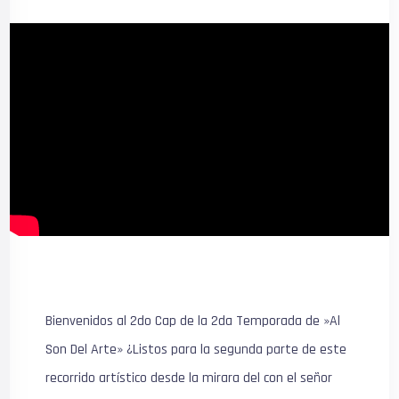
Bienvenidos al 2do Cap de la 2da Temporada de »Al
Son Del Arte» ¿Listos para la segunda parte de este
recorrido artístico desde la mirara del con el señor