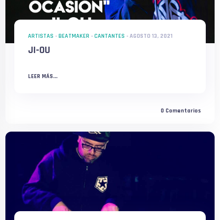
ARTISTAS
-
BEATMAKER
-
CANTANTES
-
AGOSTO 13, 2021
JI-OU
LEER MÁS...
0
Comentarios