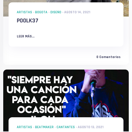
ARTISTAS
-
BOGOTA
-
DISEÑO
-
AGOSTO 14, 2021
POOLK37
LEER MÁS...
0
Comentarios
ARTISTAS
-
BEATMAKER
-
CANTANTES
-
AGOSTO 13, 2021