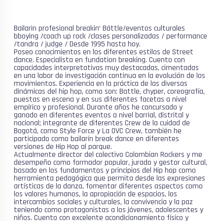
Bailarin profesional breakin‘ Báttle/eventos culturales
bboying /coach up rock /clases personalizadas / performance
/tandra / judge / Desde 1995 hasta hoy.
Poseo conocimientos en los diferentes estilos de Street
dance. Especialista en fundation breaking. Cuento con
capacidades interpretativas muy destacadas, cimentadas
en una labor de investigación continua en la evolución de los
movimientos. Experiencia en la práctica de las diversas
dinámicas del hip hop, como son: Battle, chyper, coreografía,
puestas en escena y en sus diferentes facetas a nivel
empírico y profesional. Durante años he concursado y
ganado en diferentes eventos a nivel barrial, distrital y
nacional; integrante de diferentes Crew de la cuidad de
Bogotá, como Style Force y La OVC Crew, también he
participado como bailarín break dance en diferentes
versiones de Hip Hop al parque.
Actualmente director del colectivo Colombian Rockers y me
desempeño como formador popular, jurado y gestor cultural,
basado en los fundamentos y principios del Hip hop como
herramienta pedagógica que permita desde las expresiones
artísticas de la danza, fomentar diferentes aspectos como
los valores humanos, la apropiación de espacios, los
intercambios sociales y culturales, la convivencia y la paz
teniendo como protagonistas a los jóvenes, adolescentes y
niños. Cuento con excelente acondicionamiento físico y