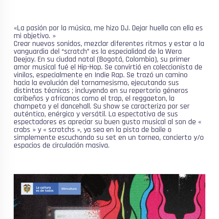
«La pasión por la música, me hizo DJ. Dejar huella con ella es
mi objetivo. »
Crear nuevos sonidos, mezclar diferentes ritmos y estar a la
vanguardia del “scratch” es la especialidad de la Wera
Deejay. En su ciudad natal (Bogotá, Colombia), su primer
amor musical fué el Hip-Hop. Se convirtió en coleccionista de
vinilos, especialmente en Indie Rap. Se trazó un camino
hacia la evolución del tornamesismo, ejecutando sus
distintas técnicas ; incluyendo en su repertorio géneros
caribeños y africanos como el trap, el reggaeton, la
champeta y el dancehall. Su show se caracteriza por ser
auténtico, enérgico y versátil. La espectativa de sus
espectadores es apreciar su buen gusto musical al son de «
crabs » y « scratchs », ya sea en la pista de baile o
simplemente escuchando su set en un torneo, concierto y/o
espacios de circulación masiva.