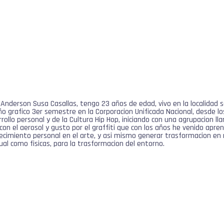
nderson Susa Casallas, tengo 23 años de edad, vivo en la localidad s
o grafico 3er semestre en la Corporacion Unificada Nacional, desde l
rrollo personal y de la Cultura Hip Hop, iniciando con una agrupacion
 con el aerosol y gusto por el graffiti que con los años he venido apr
recimiento personal en el arte, y asi mismo generar trasformacion en m
tual como fisicas, para la trasformacion del entorno.