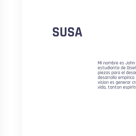
SUSA
Mi nombre es John A
estudiante de Diseñ
piezas para el desa
desarrollo empirico
vision es generar c
vida, tanton espiri